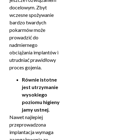
docelowym. Zbyt
wczesne spożywanie
bardzo twardych
pokarmów może
prowadzić do
nadmiernego
obciążania implantów i
utrudniać prawidłowy
proces gojenia.
Równie istotne
jest utrzymanie
wysokiego
poziomu higieny
jamy ustnej.
Nawet najlepiej
przeprowadzona
implantacja wymaga
zaangażowania ze