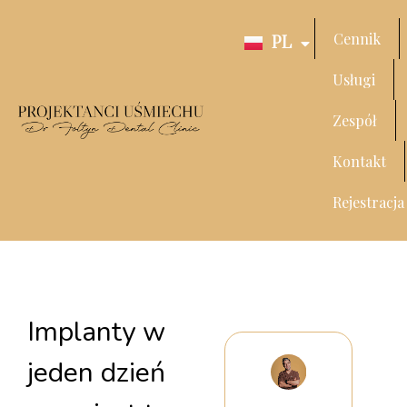
Cennik
PL
EN
Usługi
Zespół
Kontakt
Rejestracja
Implanty w
jeden dzień