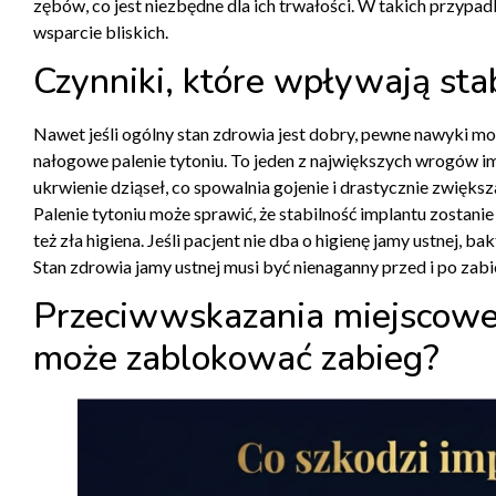
zębów, co jest niezbędne dla ich trwałości. W takich przypad
wsparcie bliskich.
Czynniki, które wpływają sta
Nawet jeśli ogólny stan zdrowia jest dobry, pewne nawyki mog
nałogowe palenie tytoniu. To jeden z największych wrogów i
ukrwienie dziąseł, co spowalnia gojenie i drastycznie zwięks
Palenie tytoniu może sprawić, że stabilność implantu zostani
też zła higiena. Jeśli pacjent nie dba o higienę jamy ustnej, 
Stan zdrowia jamy ustnej musi być nienaganny przed i po zabi
Przeciwwskazania miejscowe 
może zablokować zabieg?