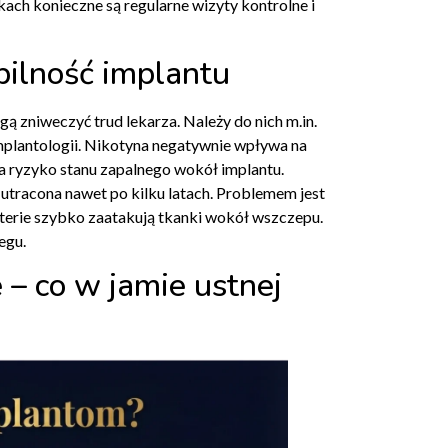
kach konieczne są regularne wizyty kontrolne i
bilność implantu
ą zniweczyć trud lekarza. Należy do nich m.in.
mplantologii. Nikotyna negatywnie wpływa na
za ryzyko stanu zapalnego wokół implantu.
e utracona nawet po kilku latach. Problemem jest
bakterie szybko zaatakują tkanki wokół wszczepu.
egu.
– co w jamie ustnej