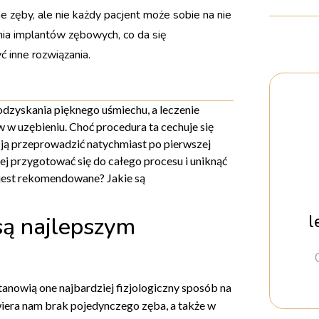
e zęby, ale nie każdy pacjent może sobie na nie
nia implantów zębowych, co da się
 inne rozwiązania.
dzyskania pięknego uśmiechu, a leczenie
 w uzębieniu. Choć procedura ta cechuje się
 ją przeprowadzić natychmiast po pierwszej
piej przygotować się do całego procesu i uniknąć
jest rekomendowane? Jakie są
l
są najlepszym
tanowią one najbardziej fizjologiczny sposób na
wiera nam brak pojedynczego zęba, a także w