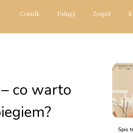
Cennik
Usługi
Zespół
K
– co warto
biegiem?
Spis t