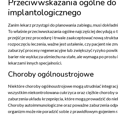
Przeciwwskazania ogólne do 
implantologicznego
Zanim lekarz przystąpi do planowania zabiegu, musi dokładni
To właśnie przeciwwskazania ogólne najczęściej decydują o 
przejść przez procedurę i trwale zaakceptować nową struktur
rozpoczęciu leczenia, ważne jest ustalenie, czy pacjent nie z
zaburzyć procesy regeneracyjne lub zwiększyć ryzyko powikł
barier nie wyklucza uśmiechu na stałe, ale wymaga po prostu 
lekarzami innych specjalności.
Choroby ogólnoustrojowe
Niektóre choroby ogólnoustrojowe mogą utrudniać integrację
wszystkim niekontrolowana cukrzyca oraz ciężkie choroby s
zaburzenia układu krzepnięcia, które mogą prowadzić do ni
Choroby autoimmunologiczne oraz poważne zaburzenia odporn
organizm może nie poradzić sobie z prawidłowym gojeniem r