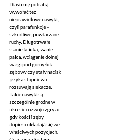
Diastemę potrafią
wywołać też
nieprawidłowe nawyki,
czyli parafunkcje –
szkodliwe, powtarzane
ruchy. Długotrwałe
ssanie kciuka, ssanie
palca, wciąganie dolnej
wargi pod górny łuk
zębowy czy stały nacisk
języka stopniowo
rozsuwają siekacze.
Takie nawyki są
szczególnie groźne w
okresie rozwoju zgryzu,
gdy kości i zęby
dopiero układają się we
właściwych pozycjach.
Co ważne, diastema