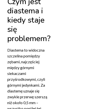
Czym jest
diastema i
kiedy staje
się
problemem?
Diastema to widoczna
szczelina pomiędzy
zębami, najczęściej
między górnymi
siekaczami
przyśrodkowymi, czyli
górnymi jedynkami. Za
diastemę uznaje się
zwykle przerwę szerszą
niż około 0,5 mm –
wszystko poniżej tej