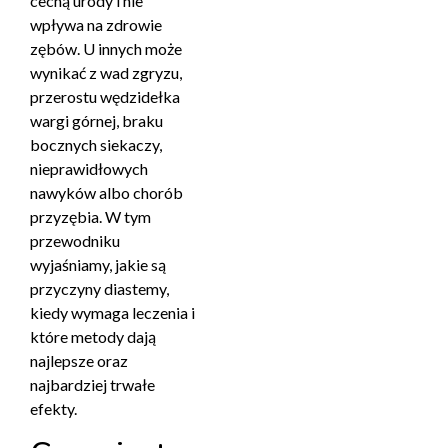
cechą urody i nie
wpływa na zdrowie
zębów. U innych może
wynikać z wad zgryzu,
przerostu wędzidełka
wargi górnej, braku
bocznych siekaczy,
nieprawidłowych
nawyków albo chorób
przyzębia. W tym
przewodniku
wyjaśniamy, jakie są
przyczyny diastemy,
kiedy wymaga leczenia i
które metody dają
najlepsze oraz
najbardziej trwałe
efekty.