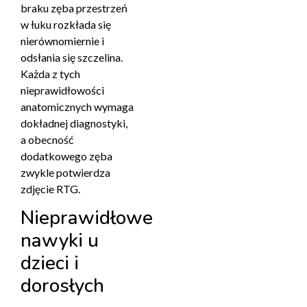
braku zęba przestrzeń
w łuku rozkłada się
nierównomiernie i
odsłania się szczelina.
Każda z tych
nieprawidłowości
anatomicznych wymaga
dokładnej diagnostyki,
a obecność
dodatkowego zęba
zwykle potwierdza
zdjęcie RTG.
Nieprawidłowe
nawyki u
dzieci i
dorosłych